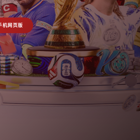
手机网页版