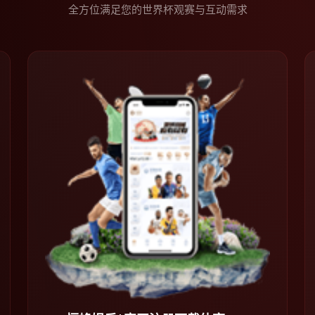
全方位满足您的世界杯观赛与互动需求