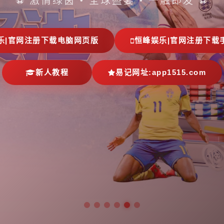
⚽ 激情绿茵 • 全球盛宴 • 一触即发 ⚽
乐|官网注册下载电脑网页版
恒峰娱乐|官网注册下载
新人教程
易记网址:app1515.com